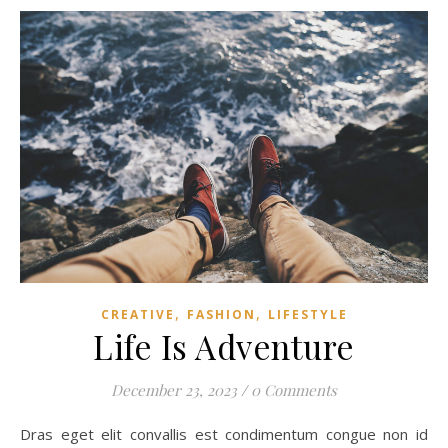
,
,
CREATIVE
FASHION
LIFESTYLE
Life Is Adventure
December 23, 2023
/
0 Comments
Dras eget elit convallis est condimentum congue non id