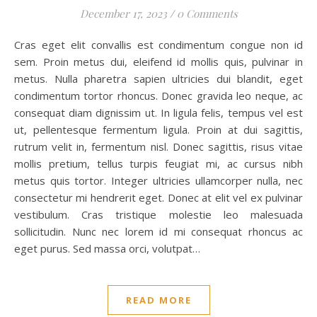
December 17, 2023
/
0 Comments
Cras eget elit convallis est condimentum congue non id
sem. Proin metus dui, eleifend id mollis quis, pulvinar in
metus. Nulla pharetra sapien ultricies dui blandit, eget
condimentum tortor rhoncus. Donec gravida leo neque, ac
consequat diam dignissim ut. In ligula felis, tempus vel est
ut, pellentesque fermentum ligula. Proin at dui sagittis,
rutrum velit in, fermentum nisl. Donec sagittis, risus vitae
mollis pretium, tellus turpis feugiat mi, ac cursus nibh
metus quis tortor. Integer ultricies ullamcorper nulla, nec
consectetur mi hendrerit eget. Donec at elit vel ex pulvinar
vestibulum. Cras tristique molestie leo malesuada
sollicitudin. Nunc nec lorem id mi consequat rhoncus ac
eget purus. Sed massa orci, volutpat…
READ MORE