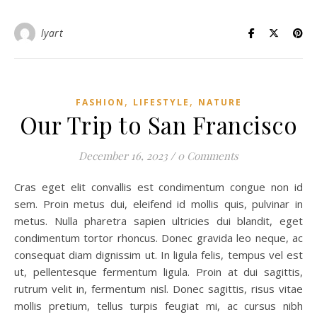
lyart
,
,
FASHION
LIFESTYLE
NATURE
Our Trip to San Francisco
December 16, 2023
/
0 Comments
Cras eget elit convallis est condimentum congue non id
sem. Proin metus dui, eleifend id mollis quis, pulvinar in
metus. Nulla pharetra sapien ultricies dui blandit, eget
condimentum tortor rhoncus. Donec gravida leo neque, ac
consequat diam dignissim ut. In ligula felis, tempus vel est
ut, pellentesque fermentum ligula. Proin at dui sagittis,
rutrum velit in, fermentum nisl. Donec sagittis, risus vitae
mollis pretium, tellus turpis feugiat mi, ac cursus nibh