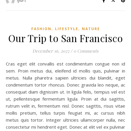
lyart
,
,
FASHION
LIFESTYLE
NATURE
Our Trip to San Francisco
December 16, 2023
/
0 Comments
Cras eget elit convallis est condimentum congue non id
sem. Proin metus dui, eleifend id mollis quis, pulvinar in
metus. Nulla pharetra sapien ultricies dui blandit, eget
condimentum tortor rhoncus. Donec gravida leo neque, ac
consequat diam dignissim ut. In ligula felis, tempus vel est
ut, pellentesque fermentum ligula. Proin at dui sagittis,
rutrum velit in, fermentum nisl. Donec sagittis, risus vitae
mollis pretium, tellus turpis feugiat mi, ac cursus nibh
metus quis tortor. Integer ultricies ullamcorper nulla, nec
consectetur mi hendrerit eget. Donec at elit vel ex pulvinar